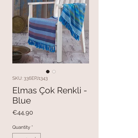
SKU: 336EPJ1343
Elmas Çok Renkli -
Blue
Price
€44,90
Quantity
*