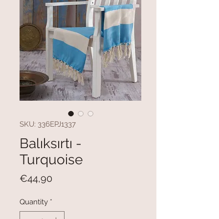
SKU: 336EPJ1337
Balıksırtı -
Turquoise
Price
€44,90
Quantity
*