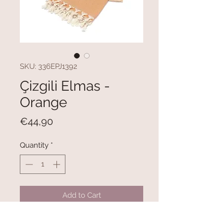
SKU: 336EPJ1392
Çizgili Elmas -
Orange
Price
€44,90
Quantity
*
Add to Cart